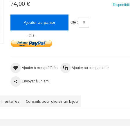
74,00 €
Disponibili
Ajouter au panier
Qté :
-OU-
Ajouter à mes préférés
Ajouter au comparateur
Envoyer à un ami
mmentaires
Conseils pour choisir un bijou
Boucles d'oreilles
Boucles d'ore