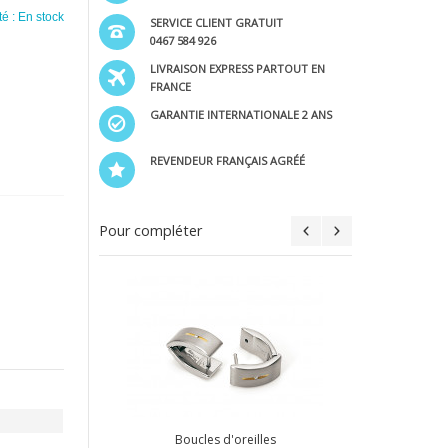
té :
En stock
SERVICE CLIENT GRATUIT
0467 584 926
LIVRAISON EXPRESS PARTOUT EN
FRANCE
GARANTIE INTERNATIONALE 2 ANS
REVENDEUR FRANÇAIS AGRÉÉ
Pour compléter
Bou
Ajout
illes
Boucles d'oreilles