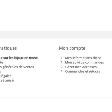
pratiques
Mon compte
r sur les bijoux en titane
Mes informations client
ite
Mon suivi de commandes
s générales de ventes
Gérer mes adresses
s
Commandes et retours
 légales
 sécurisé