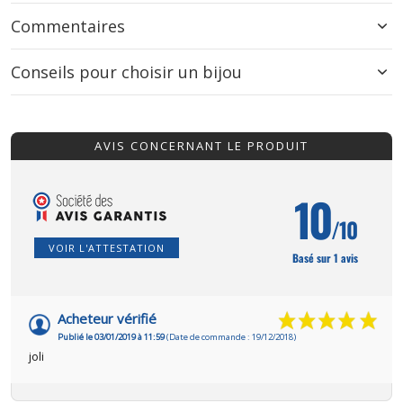
Commentaires
Conseils pour choisir un bijou
AVIS CONCERNANT LE PRODUIT
10
/10
VOIR L'ATTESTATION
Basé sur 1 avis
Acheteur vérifié
Publié le 03/01/2019 à 11:59
(Date de commande : 19/12/2018)
joli