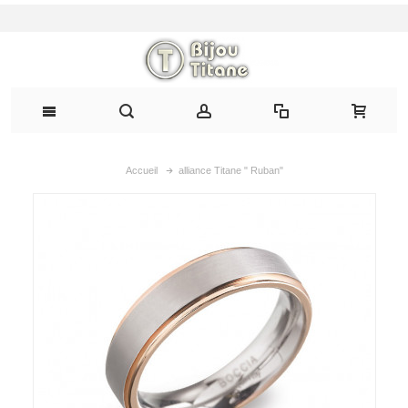
Accueil
alliance Titane " Ruban"