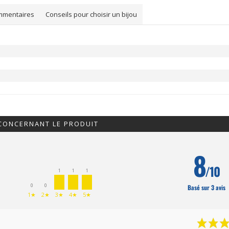
mmentaires
Conseils pour choisir un bijou
 CONCERNANT LE PRODUIT
8
/10
1
1
1
0
0
Basé sur 3 avis
1★
2★
3★
4★
5★