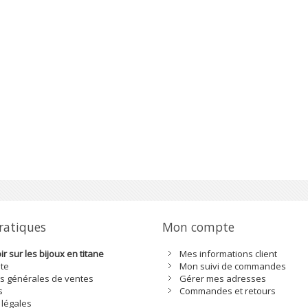
pratiques
Mon compte
r sur les bijoux en titane
Mes informations client
ite
Mon suivi de commandes
s générales de ventes
Gérer mes adresses
s
Commandes et retours
 légales