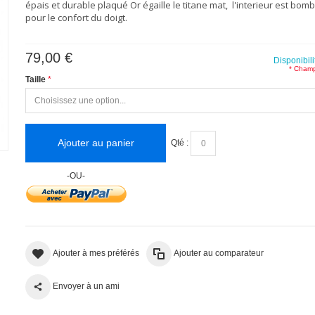
épais et durable plaqué Or égaille le titane mat, l'interieur est bomb
(3 avis)
pour le confort du doigt.
79,00 €
Disponibili
* Champ
Taille
Ajouter au panier
Qté :
-OU-
Ajouter à mes préférés
Ajouter au comparateur
Envoyer à un ami