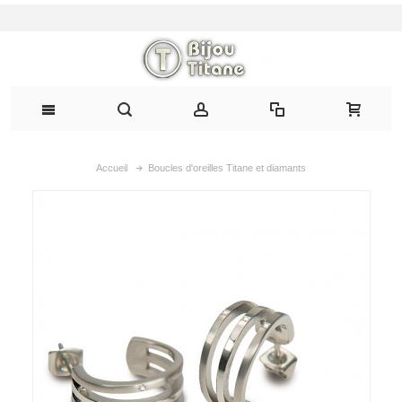
Accueil
Boucles d'oreilles Titane et diamants