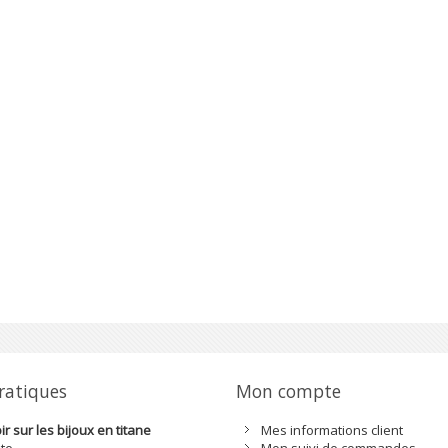
pratiques
Mon compte
r sur les bijoux en titane
Mes informations client
ite
Mon suivi de commandes