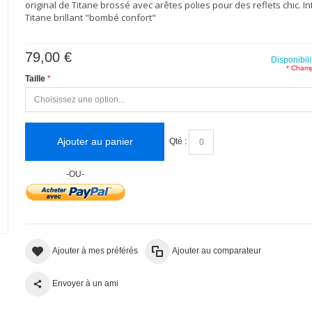
original de Titane brossé avec arêtes polies pour des reflets chic. In
(2 avis)
Titane brillant "bombé confort"
79,00 €
Disponibili
* Champ
Taille
Ajouter au panier
Qté :
-OU-
Ajouter à mes préférés
Ajouter au comparateur
Envoyer à un ami