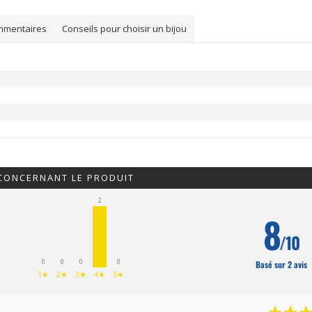
alliance Titane et diamants
alliance Titane 
mmentaires
Conseils pour choisir un bijou
139,00 €
85,00 €
Ajouter à mes préférés
Ajouter à mes p
 CONCERNANT LE PRODUIT
2
8
/10
0
0
0
0
Basé sur 2 avis
1★
2★
3★
4★
5★