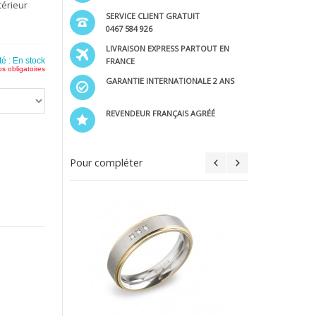
térieur
SERVICE CLIENT GRATUIT
0467 584 926
LIVRAISON EXPRESS PARTOUT EN
FRANCE
té :
En stock
s obligatoires
GARANTIE INTERNATIONALE 2 ANS
REVENDEUR FRANÇAIS AGRÉÉ
Pour compléter
allia
Ajout