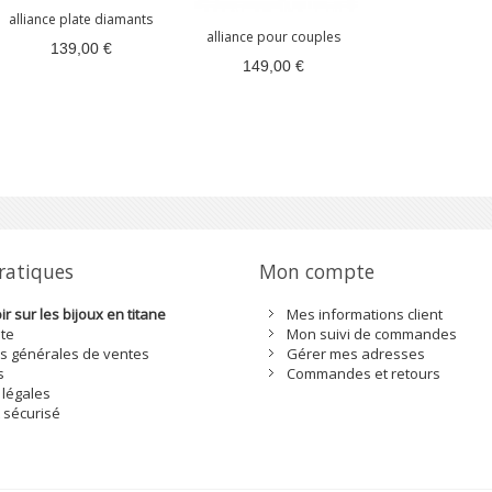
alliance plate diamants
alliance pour couples
139,00 €
149,00 €
pratiques
Mon compte
r sur les bijoux en titane
Mes informations client
ite
Mon suivi de commandes
s générales de ventes
Gérer mes adresses
s
Commandes et retours
 légales
 sécurisé